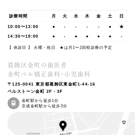
診療時間
月
火
水
木
金
土
日
10:00〜13:00
●
-
-
-
-
●
★
14:30〜19:00
●
-
●
●
●
●
-
【 休診日 】 火曜・祝日 ★は月1〜2回程診療の予定
葛飾区金町の歯医者
金町ベル矯正歯科・小児歯科
〒125-0041 東京都葛飾区東金町1-44-16
ベルストーン金町 2F・3F
金町駅から徒歩1分
京成金町駅から徒歩3分