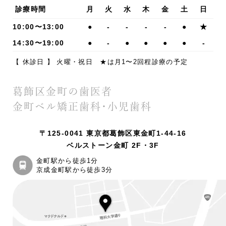
診療時間
月
火
水
木
金
土
日
10:00〜13:00
●
-
-
-
-
●
★
14:30〜19:00
●
-
●
●
●
●
-
【 休診日 】 火曜・祝日 ★は月1〜2回程診療の予定
葛飾区金町の歯医者
金町ベル矯正歯科・小児歯科
〒125-0041 東京都葛飾区東金町1-44-16
ベルストーン金町 2F・3F
金町駅から徒歩1分
京成金町駅から徒歩3分