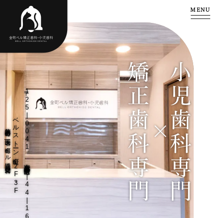
MENU
〒125|0041 東京都葛飾区東金町1|44|16
ベルストーン金町 2F・3F
葛飾区金町の歯医者 | 金町ベル矯正歯科・小児歯科