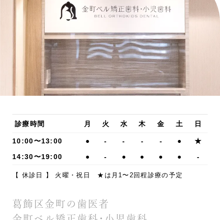
診療時間
月
火
水
木
金
土
日
10:00〜13:00
●
-
-
-
-
●
★
14:30〜19:00
●
-
●
●
●
●
-
【 休診日 】 火曜・祝日 ★は月1〜2回程診療の予定
葛飾区金町の歯医者
金町ベル矯正歯科・小児歯科